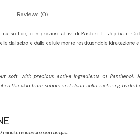
Reviews
(0)
 ma soffice, con preziosi attivi di Pantenolo, Jojoba e Ca
elle dal sebo e dalle cellule morte restituendole idratazione e
but soft, with precious active ingredients of Pantheno
fies the skin from sebum and dead cells, restoring hydrati
NE
10 minuti, rimuovere con acqua.