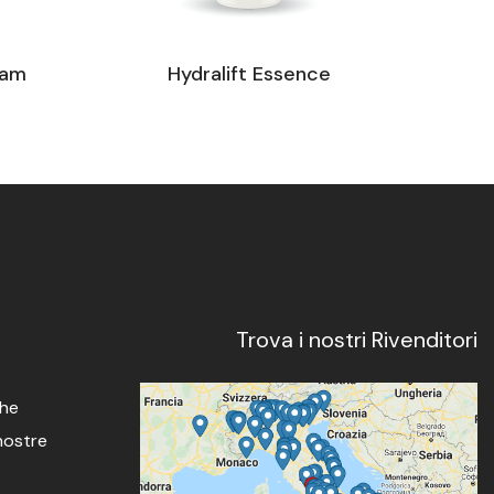
oam
Hydralift Essence
Trova i nostri Rivenditori
che
 nostre