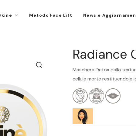
Skinè
Metodo Face Lift
News e Aggiornamen
Radiance C
Maschera Detox dalla texture 
cellule morte restituendole i