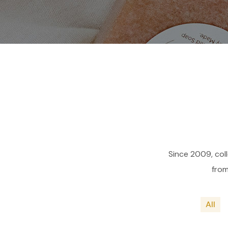
Since 2009, col
from
All