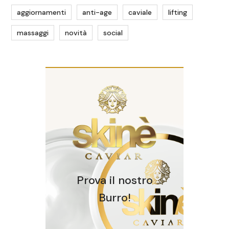
aggiornamenti
anti-age
caviale
lifting
massaggi
novità
social
Prova il nostro
Burro!