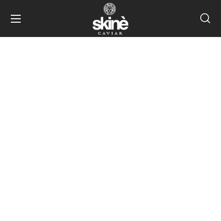
Masonry 2 columns +
Sidebar
HOME
MASONRY 2 COLUMNS + SIDEBAR